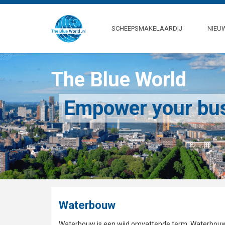
SCHEEPSMAKELAARDIJ
NIEU
The Blue World
Empower your bu
Waterbouw
Waterbouw is een wijd omvattende term. Waterbouw 