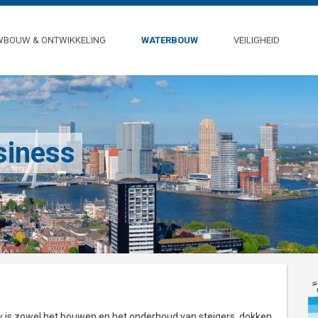
WBOUW & ONTWIKKELING
WATERBOUW
VEILIGHEID
siness
is zowel het bouwen en het onderhoud van steigers, dokken,